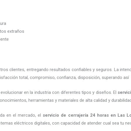
dura
etos extraños
iente
os clientes, entregando resultados confiables y seguros. La inten
isfacción total, compromiso, confianza, disposición, superando así 
evolucionar en la industria con diferentes tipos y diseños. El
servic
onocimientos, herramientas y materiales de alta calidad y durabilida
ada en el mercado, el
servicio de cerrajería 24 horas
en Las L
emas eléctricos digitales, con capacidad de atender cual sea tu ne