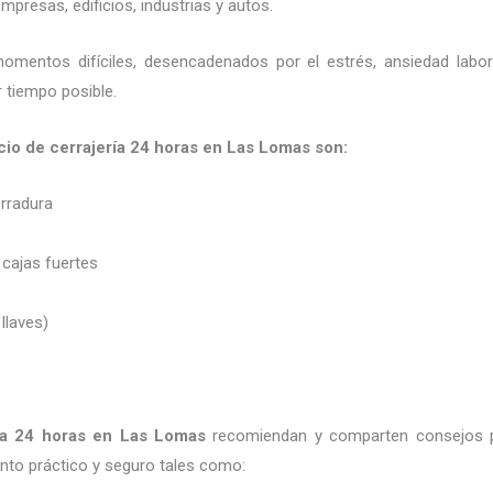
presas, edificios, industrias y autos.
momentos difíciles, desencadenados por el estrés, ansiedad labo
 tiempo posible.
cio de cerrajería 24 horas en Las Lomas son:
erradura
 cajas fuertes
 llaves)
ía 24 horas
en Las Lomas
recomiendan y
comparten consejos 
to práctico y seguro tales como: