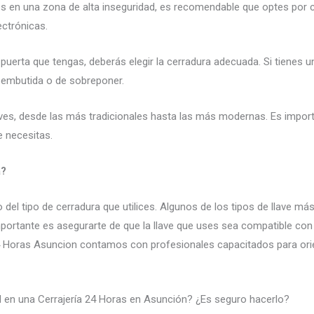
ives en una zona de alta inseguridad, es recomendable que optes por 
ectrónicas.
e puerta que tengas, deberás elegir la cerradura adecuada. Si tienes
 embutida o de sobreponer.
llaves, desde las más tradicionales hasta las más modernas. Es importa
e necesitas.
a?
o del tipo de cerradura que utilices. Algunos de los tipos de llave má
 importante es asegurarte de que la llave que uses sea compatible con
4 Horas Asuncion contamos con profesionales capacitados para orien
ad en una Cerrajería 24 Horas en Asunción? ¿Es seguro hacerlo?