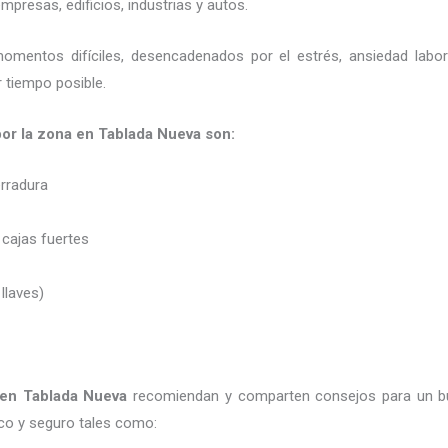
presas, edificios, industrias y autos.
momentos difíciles, desencadenados por el estrés, ansiedad labo
 tiempo posible.
 por la zona en Tablada Nueva son:
erradura
 cajas fuertes
 llaves)
en Tablada Nueva
recomiendan y
comparten consejos para un b
co y seguro tales como: