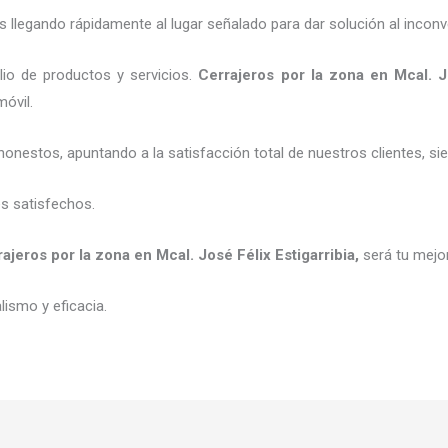
legando rápidamente al lugar señalado para dar solución al inconv
io de productos y servicios.
C
errajeros por la zona
en Mcal. J
móvil.
honestos, apuntando a la satisfacción total de nuestros clientes, 
es satisfechos.
rajeros por la zona
en Mcal. José Félix Estigarribia
,
será tu mejo
ismo y eficacia.