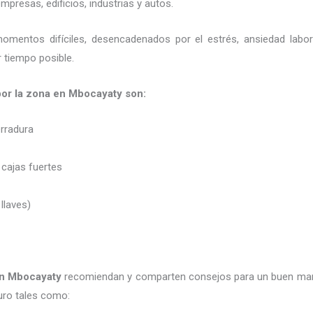
presas, edificios, industrias y autos.
momentos difíciles, desencadenados por el estrés, ansiedad labo
 tiempo posible.
 por la zona en Mbocayaty son:
erradura
 cajas fuertes
 llaves)
n Mbocayaty
recomiendan y
comparten consejos para un buen man
uro tales como: