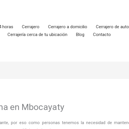
4 horas
Cerrajero
Cerrajero a domicilio
Cerrajero de aut
Cerrajería cerca de tu ubicación
Blog
Contacto
ona en Mbocayaty
ortante, por eso como personas tenemos la necesidad de mantene