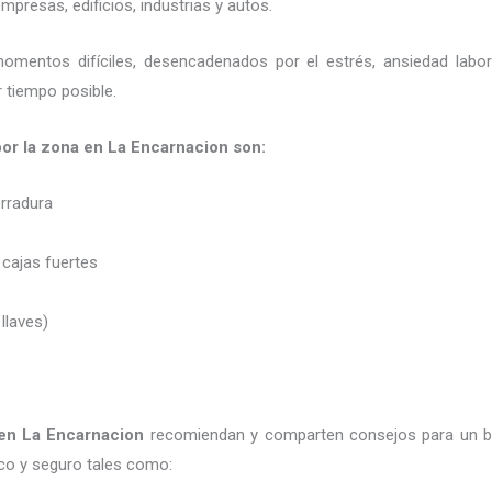
presas, edificios, industrias y autos.
momentos difíciles, desencadenados por el estrés, ansiedad labo
 tiempo posible.
 por la zona en La Encarnacion son:
erradura
 cajas fuertes
 llaves)
en La Encarnacion
recomiendan y
comparten consejos para un b
co y seguro tales como: