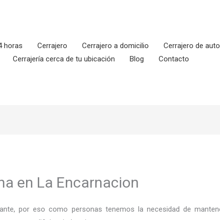
4 horas
Cerrajero
Cerrajero a domicilio
Cerrajero de aut
Cerrajería cerca de tu ubicación
Blog
Contacto
ona en La Encarnacion
ortante, por eso como personas tenemos la necesidad de mantene