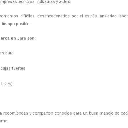
presas, edificios, industrias y autos.
momentos difíciles, desencadenados por el estrés, ansiedad labo
 tiempo posible.
s cerca en Jara son:
erradura
 cajas fuertes
 llaves)
a
recomiendan y
comparten consejos para un buen manejo de cad
como: