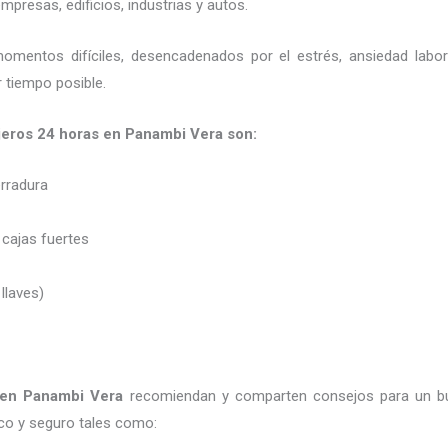
presas, edificios, industrias y autos.
momentos difíciles, desencadenados por el estrés, ansiedad labo
 tiempo posible.
jeros
24 horas
en Panambi Vera son:
erradura
 cajas fuertes
 llaves)
en Panambi Vera
recomiendan y
comparten consejos para un b
co y seguro tales como: