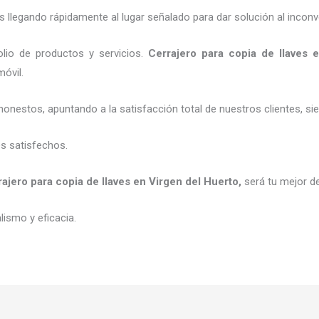
legando rápidamente al lugar señalado para dar solución al inconv
lio de productos y servicios.
C
errajero para copia de llaves
e
móvil.
honestos, apuntando a la satisfacción total de nuestros clientes, 
es satisfechos.
rajero para copia de llaves
en Virgen del Huerto
,
será tu mejor d
ismo y eficacia.