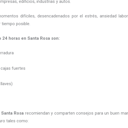
presas, edificios, industrias y autos.
momentos difíciles, desencadenados por el estrés, ansiedad labo
 tiempo posible.
o 24 horas en Santa Rosa son:
erradura
 cajas fuertes
 llaves)
 Santa Rosa
recomiendan y
comparten consejos para un buen man
uro tales como: