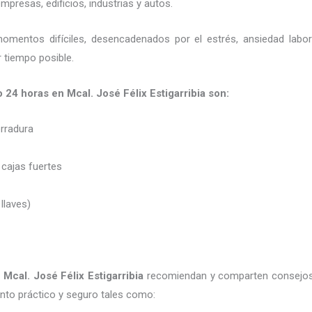
presas, edificios, industrias y autos.
momentos difíciles, desencadenados por el estrés, ansiedad labo
 tiempo posible.
o 24 horas en Mcal. José Félix Estigarribia son:
erradura
 cajas fuertes
 llaves)
 Mcal. José Félix Estigarribia
recomiendan y
comparten consejos
to práctico y seguro tales como: