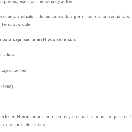
presas, edificios, industrias y autos.
momentos difíciles, desencadenados por el estrés, ansiedad labo
 tiempo posible.
ro para caja fuerte en Hipodromo son:
erradura
 cajas fuertes
 llaves)
uerte
en Hipodromo
recomiendan y
comparten consejos para un b
co y seguro tales como: