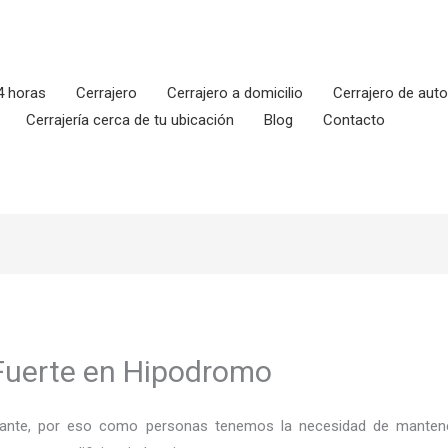
4 horas
Cerrajero
Cerrajero a domicilio
Cerrajero de aut
Cerrajería cerca de tu ubicación
Blog
Contacto
 Fuerte en Hipodromo
ortante, por eso como personas tenemos la necesidad de mantene