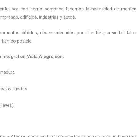
ortante, por eso como personas tenemos la necesidad de mantene
presas, edificios, industrias y autos.
momentos difíciles, desencadenados por el estrés, ansiedad labo
 tiempo posible.
o integral en Vista Alegre son:
erradura
 cajas fuertes
 llaves)
Vista Alegre
recomiendan y
comparten consejos para un buen man