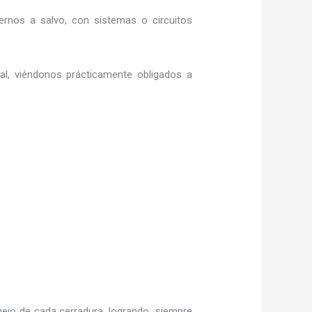
rnos a salvo, con sistemas o circuitos
ral, viéndonos prácticamente obligados a
ejo de cada cerradura, logrando siempre