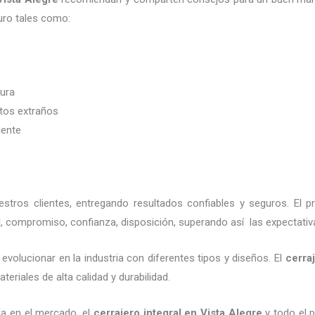
uro tales como:
dura
etos extraños
iente
tros clientes, entregando resultados confiables y seguros. El p
l, compromiso, confianza, disposición, superando así las expectativ
evolucionar en la industria con diferentes tipos y diseños. El
cerraj
eriales de alta calidad y durabilidad.
a en el mercado, el
cerrajero integral en Vista Alegre
y todo el p