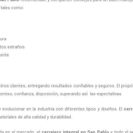
 tales como:
dura
etos extraños
iente
os clientes, entregando resultados confiables y seguros. El propó
omiso, confianza, disposición, superando así las expectativas.
 evolucionar en la industria con diferentes tipos y diseños. El
cerr
eriales de alta calidad y durabilidad.
da en el mercado, el
cerrajero integral en San Pablo
y todo el pe