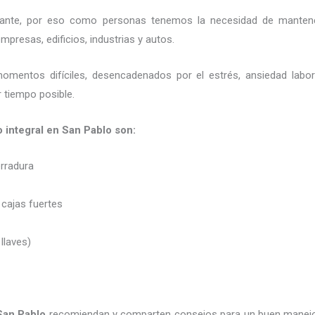
ortante, por eso como personas tenemos la necesidad de mantene
presas, edificios, industrias y autos.
momentos difíciles, desencadenados por el estrés, ansiedad labo
 tiempo posible.
o integral en San Pablo son:
erradura
 cajas fuertes
 llaves)
 San Pablo
recomiendan y
comparten consejos para un buen manejo