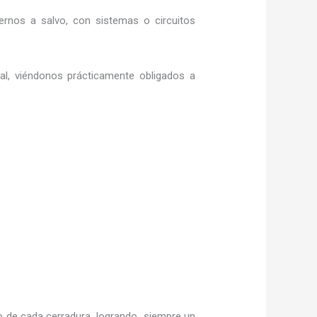
rnos a salvo, con sistemas o circuitos
ral, viéndonos prácticamente obligados a
 de cada cerradura, logrando siempre un