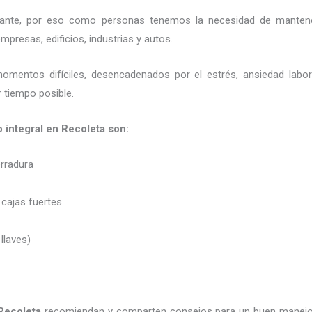
ortante, por eso como personas tenemos la necesidad de mantene
presas, edificios, industrias y autos.
momentos difíciles, desencadenados por el estrés, ansiedad labo
 tiempo posible.
o integral en Recoleta son:
erradura
 cajas fuertes
 llaves)
 Recoleta
recomiendan y
comparten consejos para un buen manejo