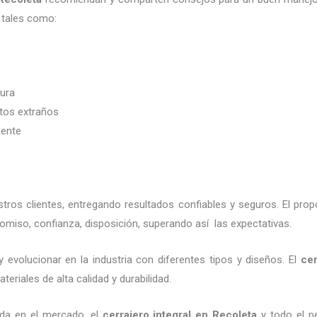
 tales como:
dura
etos extraños
iente
ros clientes, entregando resultados confiables y seguros. El prop
omiso, confianza, disposición, superando así las expectativas.
 evolucionar en la industria con diferentes tipos y diseños. El
cer
eriales de alta calidad y durabilidad.
da en el mercado, el
cerrajero integral en Recoleta
y todo el pe