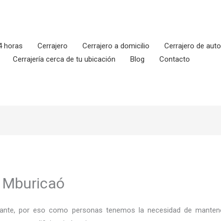
4 horas
Cerrajero
Cerrajero a domicilio
Cerrajero de aut
Cerrajería cerca de tu ubicación
Blog
Contacto
n Mburicaó
ortante, por eso como personas tenemos la necesidad de mantene