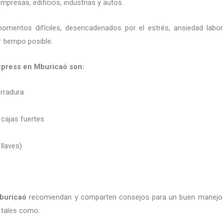
presas, edificios, industrias y autos.
momentos difíciles, desencadenados por el estrés, ansiedad labo
 tiempo posible.
 express en Mburicaó son:
erradura
 cajas fuertes
 llaves)
buricaó
recomiendan y
comparten consejos para un buen manejo 
 tales como: