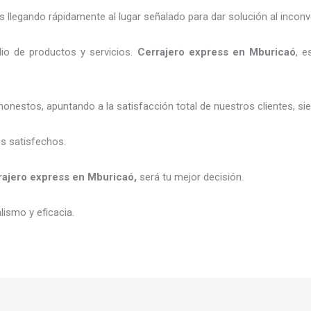
legando rápidamente al lugar señalado para dar solución al inconv
io de productos y servicios.
C
errajero express
en Mburicaó
, e
honestos, apuntando a la satisfacción total de nuestros clientes, 
es satisfechos.
rajero express
en Mburicaó
,
será tu mejor decisión.
ismo y eficacia.