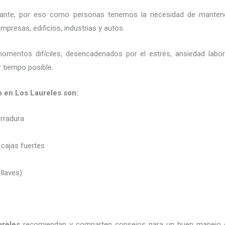
ortante, por eso como personas tenemos la necesidad de mantene
presas, edificios, industrias y autos.
momentos difíciles, desencadenados por el estrés, ansiedad labo
 tiempo posible.
o en Los Laureles son:
erradura
 cajas fuertes
 llaves)
ureles
recomiendan y
comparten consejos para un buen manejo 