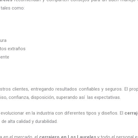
 tales como:
dura
etos extraños
iente
ros clientes, entregando resultados confiables y seguros. El pro
so, confianza, disposición, superando así las expectativas.
evolucionar en la industria con diferentes tipos y diseños. El
cerra
de alta calidad y durabilidad.
a en el mercado, el
cerrajero en Los Laureles
y todo el personal e