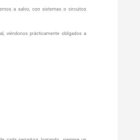
rnos a salvo, con sistemas o circuitos
ral, viéndonos prácticamente obligados a
de cada cerradura, logrando siempre un