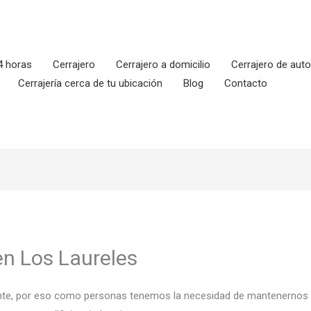
4 horas
Cerrajero
Cerrajero a domicilio
Cerrajero de aut
Cerrajería cerca de tu ubicación
Blog
Contacto
en Los Laureles
tante, por eso como personas tenemos la necesidad de mantenernos a