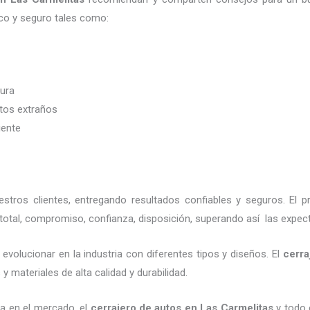
co y seguro tales como:
dura
etos extraños
iente
tros clientes, entregando resultados confiables y seguros. El p
total, compromiso, confianza, disposición, superando así las expect
evolucionar en la industria con diferentes tipos y diseños. El
cerra
 materiales de alta calidad y durabilidad.
a en el mercado, el
cerrajero de autos en Las Carmelitas
y todo e