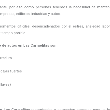
ortante, por eso como personas tenemos la necesidad de mantene
presas, edificios, industrias y autos.
momentos difíciles, desencadenados por el estrés, ansiedad labo
 tiempo posible.
o de autos en Las Carmelitas son:
erradura
 cajas fuertes
 llaves)
en Las Carmelitas
recomiendan y
comparten consejos para un b