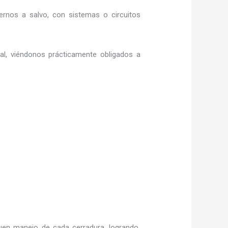
rnos a salvo, con sistemas o circuitos
ral, viéndonos prácticamente obligados a
uen manejo de cada cerradura, logrando