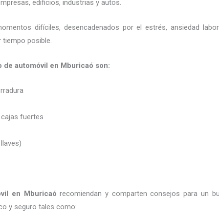
presas, edificios, industrias y autos.
momentos difíciles, desencadenados por el estrés, ansiedad labo
 tiempo posible.
o de automóvil en Mburicaó son:
erradura
 cajas fuertes
 llaves)
óvil
en Mburicaó
recomiendan y
comparten consejos para un bu
co y seguro tales como: