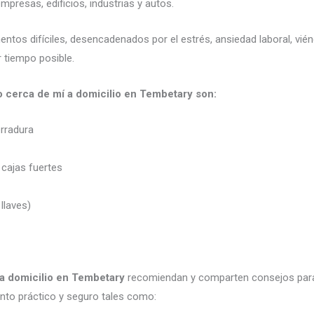
presas, edificios, industrias y autos.
mentos difíciles, desencadenados por el estrés, ansiedad laboral, v
 tiempo posible.
o cerca de mí a domicilio en Tembetary son:
erradura
 cajas fuertes
 llaves)
 a domicilio en Tembetary
recomiendan y comparten consejos para
to práctico y seguro tales como: