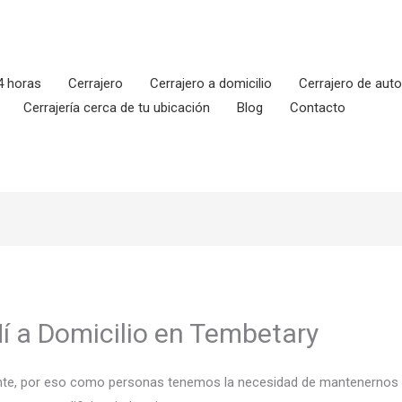
4 horas
Cerrajero
Cerrajero a domicilio
Cerrajero de aut
Cerrajería cerca de tu ubicación
Blog
Contacto
í a Domicilio en Tembetary
tante, por eso como personas tenemos la necesidad de mantenernos a