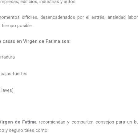
presas, edificios, industrias y autos.
momentos difíciles, desencadenados por el estrés, ansiedad labo
 tiempo posible.
o casas en Virgen de Fatima son:
erradura
 cajas fuertes
 llaves)
Virgen de Fatima
recomiendan y
comparten consejos para un bu
co y seguro tales como: