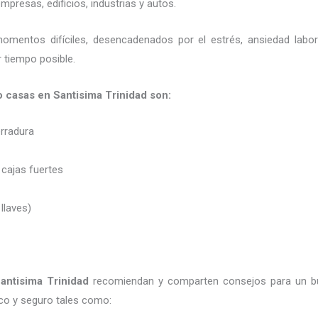
presas, edificios, industrias y autos.
momentos difíciles, desencadenados por el estrés, ansiedad labo
 tiempo posible.
o casas en Santisima Trinidad son:
erradura
 cajas fuertes
 llaves)
antisima Trinidad
recomiendan y
comparten consejos para un b
co y seguro tales como: