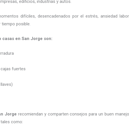
presas, edificios, industrias y autos.
momentos difíciles, desencadenados por el estrés, ansiedad labo
 tiempo posible.
o casas en San Jorge son:
erradura
 cajas fuertes
 llaves)
an Jorge
recomiendan y
comparten consejos para un buen manejo
 tales como: