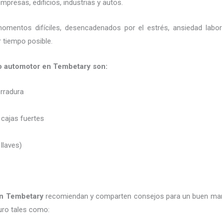
presas, edificios, industrias y autos.
momentos difíciles, desencadenados por el estrés, ansiedad labo
 tiempo posible.
o automotor en Tembetary son:
erradura
 cajas fuertes
 llaves)
en Tembetary
recomiendan y
comparten consejos para un buen man
uro tales como: