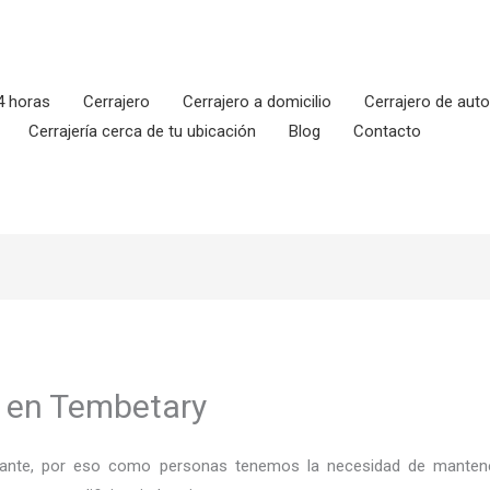
4 horas
Cerrajero
Cerrajero a domicilio
Cerrajero de aut
Cerrajería cerca de tu ubicación
Blog
Contacto
r en Tembetary
ortante, por eso como personas tenemos la necesidad de mantene