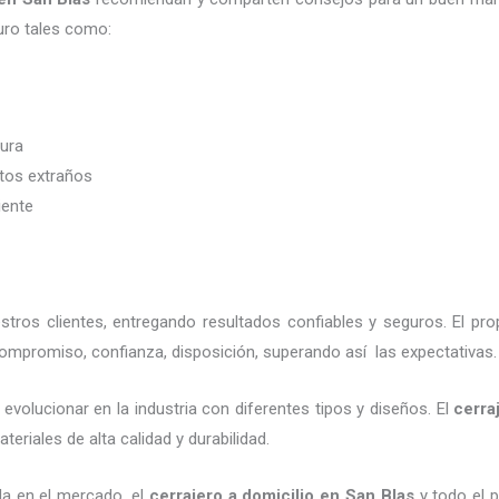
uro tales como:
dura
etos extraños
iente
ros clientes, entregando resultados confiables y seguros. El pro
compromiso, confianza, disposición, superando así las expectativas.
evolucionar en la industria con diferentes tipos y diseños. El
cerra
eriales de alta calidad y durabilidad.
a en el mercado, el
cerrajero a domicilio en San Blas
y todo el p