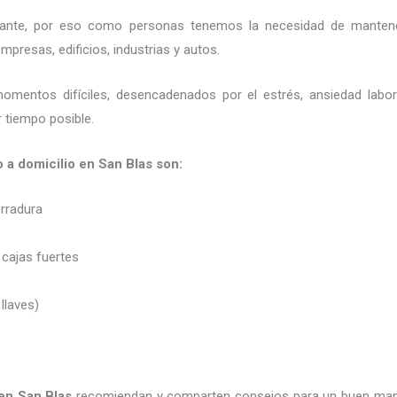
ortante, por eso como personas tenemos la necesidad de mantene
presas, edificios, industrias y autos.
momentos difíciles, desencadenados por el estrés, ansiedad labo
 tiempo posible.
o a domicilio en San Blas son:
erradura
 cajas fuertes
 llaves)
 en San Blas
recomiendan y
comparten consejos para un buen man