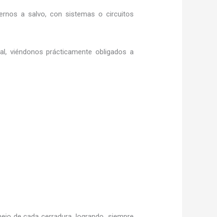
rnos a salvo, con sistemas o circuitos
ral, viéndonos prácticamente obligados a
ejo de cada cerradura, logrando siempre