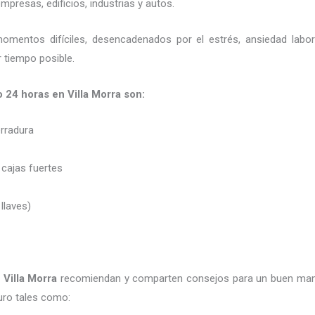
presas, edificios, industrias y autos.
momentos difíciles, desencadenados por el estrés, ansiedad labo
 tiempo posible.
o 24 horas en Villa Morra son:
erradura
 cajas fuertes
 llaves)
 Villa Morra
recomiendan y
comparten consejos para un buen man
uro tales como: