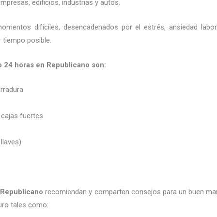
presas, edificios, industrias y autos.
momentos difíciles, desencadenados por el estrés, ansiedad labo
 tiempo posible.
o 24 horas en Republicano son:
erradura
 cajas fuertes
 llaves)
 Republicano
recomiendan y
comparten consejos para un buen man
uro tales como: