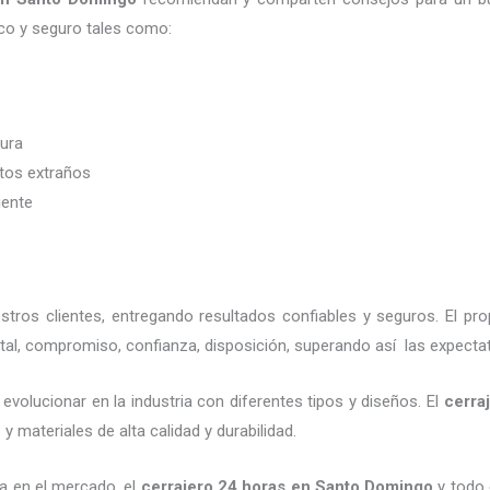
co y seguro tales como:
dura
etos extraños
iente
ros clientes, entregando resultados confiables y seguros. El pro
tal, compromiso, confianza, disposición, superando así las expectat
evolucionar en la industria con diferentes tipos y diseños. El
cerra
 materiales de alta calidad y durabilidad.
a en el mercado, el
cerrajero 24 horas en Santo Domingo
y todo 