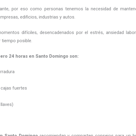
ortante, por eso como personas tenemos la necesidad de mantene
presas, edificios, industrias y autos.
momentos difíciles, desencadenados por el estrés, ansiedad labo
 tiempo posible.
jero 24 horas en Santo Domingo son:
erradura
 cajas fuertes
 llaves)
en Santo Domingo
recomiendan y
comparten consejos para un b