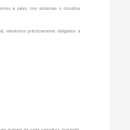
rnos a salvo, con sistemas o circuitos
ral, viéndonos prácticamente obligados a
uen manejo de cada cerradura, logrando