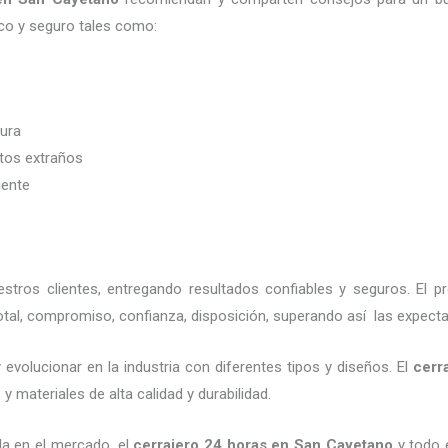
co y seguro tales como:
dura
etos extraños
iente
tros clientes, entregando resultados confiables y seguros. El p
tal, compromiso, confianza, disposición, superando así las expecta
evolucionar en la industria con diferentes tipos y diseños. El
cerr
 materiales de alta calidad y durabilidad.
a en el mercado, el
cerrajero 24 horas en San Cayetano
y todo e