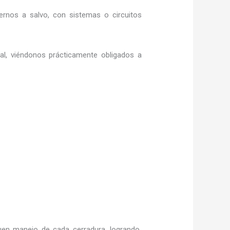
rnos a salvo, con sistemas o circuitos
ral, viéndonos prácticamente obligados a
en manejo de cada cerradura, logrando