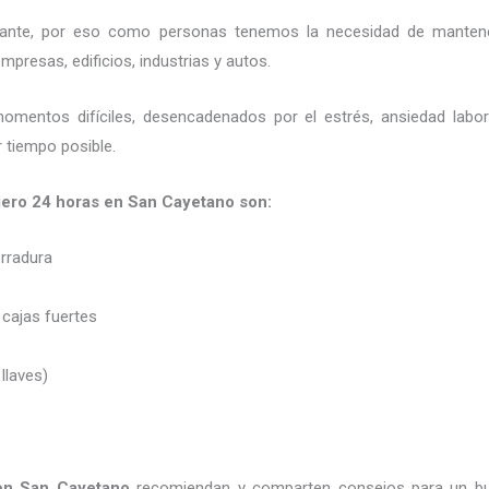
ortante, por eso como personas tenemos la necesidad de mantene
presas, edificios, industrias y autos.
momentos difíciles, desencadenados por el estrés, ansiedad labo
 tiempo posible.
jero 24 horas en San Cayetano son:
erradura
 cajas fuertes
 llaves)
 en San Cayetano
recomiendan y
comparten consejos para un bu