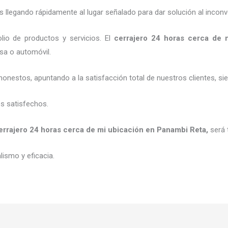
legando rápidamente al lugar señalado para dar solución al inconv
io de productos y servicios. El
cerrajero
24 horas
cerca de 
esa o automóvil.
honestos, apuntando a la satisfacción total de nuestros clientes, 
es satisfechos.
errajero
24 horas
cerca de mi
ubicación
en Panambi Reta
,
será 
ismo y eficacia.