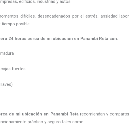
presas, edificios, industrias y autos.
momentos difíciles, desencadenados por el estrés, ansiedad labo
 tiempo posible.
jero
24 horas
cerca de mi
ubicación
en Panambi Reta son:
erradura
 cajas fuertes
 llaves)
erca de mi
ubicación
en Panambi Reta
recomiendan y
comparte
uncionamiento práctico y seguro tales como: