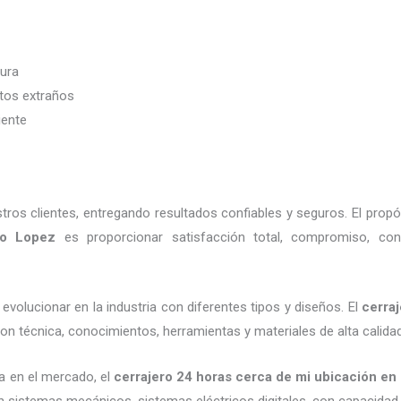
dura
etos extraños
iente
os clientes, entregando resultados confiables y seguros. El propó
no Lopez
es proporcionar satisfacción total, compromiso, con
evolucionar en la industria con diferentes tipos y diseños. El
cerra
on técnica, conocimientos, herramientas y materiales de alta calidad
a en el mercado, el
cerrajero
24 horas
cerca de mi
ubicación
en 
en sistemas mecánicos, sistemas eléctricos digitales, con capacidad