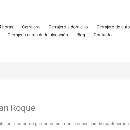
4 horas
Cerrajero
Cerrajero a domicilio
Cerrajero de aut
Cerrajería cerca de tu ubicación
Blog
Contacto
San Roque
tante, por eso como personas tenemos la necesidad de mantenernos a