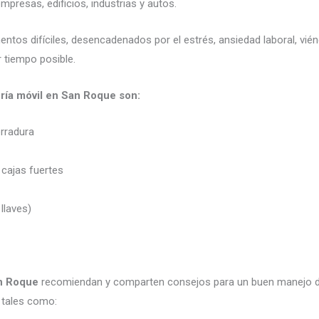
presas, edificios, industrias y autos.
mentos difíciles, desencadenados por el estrés, ansiedad laboral, v
 tiempo posible.
ería móvil en San Roque son:
erradura
 cajas fuertes
 llaves)
an Roque
recomiendan y comparten consejos para un buen manejo d
 tales como: