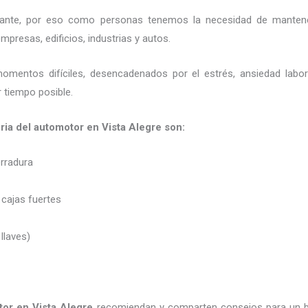
ortante, por eso como personas tenemos la necesidad de mantene
presas, edificios, industrias y autos.
momentos difíciles, desencadenados por el estrés, ansiedad labo
 tiempo posible.
ria del automotor en Vista Alegre son:
erradura
 cajas fuertes
 llaves)
tor en Vista Alegre
recomiendan y
comparten consejos para un b