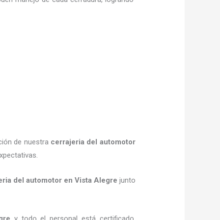
ción de nuestra
cerrajeria del automotor
xpectativas.
eria del automotor en Vista Alegre
junto
gre
y todo el personal está certificado,