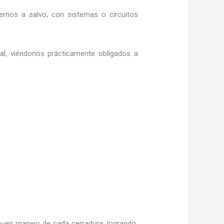
rnos a salvo, con sistemas o circuitos
ral, viéndonos prácticamente obligados a
uen manejo de cada cerradura, logrando