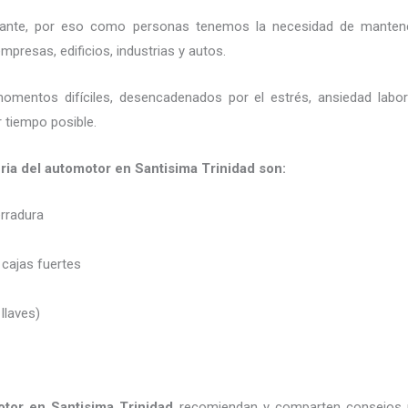
ortante, por eso como personas tenemos la necesidad de mantene
presas, edificios, industrias y autos.
momentos difíciles, desencadenados por el estrés, ansiedad labo
 tiempo posible.
eria del automotor en Santisima Trinidad son:
erradura
 cajas fuertes
 llaves)
otor en Santisima Trinidad
recomiendan y
comparten consejos 