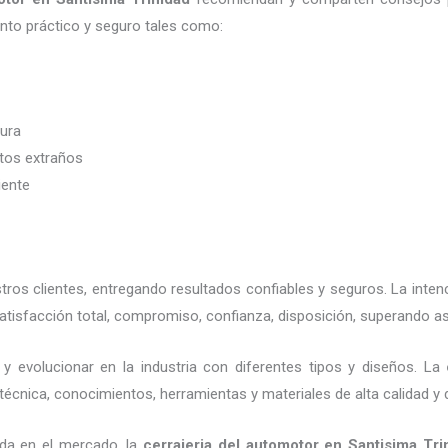
to práctico y seguro tales como:
dura
etos extraños
iente
os clientes, entregando resultados confiables y seguros. La inten
tisfacción total, compromiso, confianza, disposición, superando as
y evolucionar en la industria con diferentes tipos y diseños. La
técnica, conocimientos, herramientas y materiales de alta calidad y 
da en el mercado, la
cerrajeria del automotor en Santisima Tri