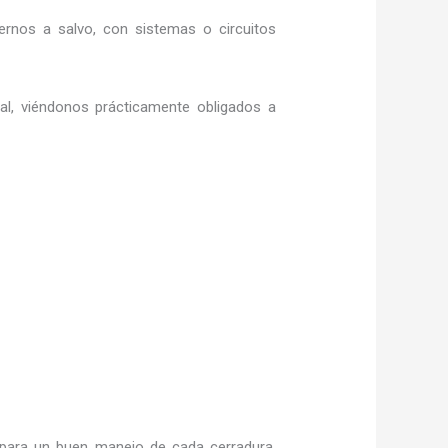
rnos a salvo, con sistemas o circuitos
ral, viéndonos prácticamente obligados a
para un buen manejo de cada cerradura,