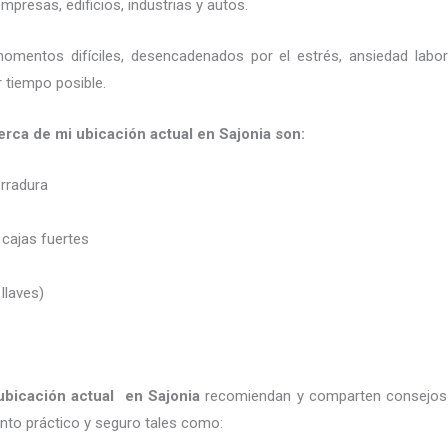
presas, edificios, industrias y autos.
momentos difíciles, desencadenados por el estrés, ansiedad labo
 tiempo posible.
 cerca de mi ubicación actual en Sajonia son:
erradura
 cajas fuertes
 llaves)
ubicación actual
en Sajonia
recomiendan y
comparten consejos 
to práctico y seguro tales como: