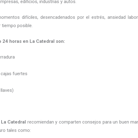
presas, edificios, industrias y autos.
momentos difíciles, desencadenados por el estrés, ansiedad labo
 tiempo posible.
o 24 horas en La Catedral son:
erradura
 cajas fuertes
 llaves)
 La Catedral
recomiendan y
comparten consejos para un buen man
uro tales como: