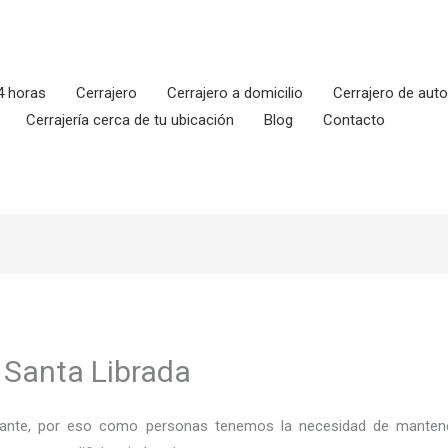
4 horas
Cerrajero
Cerrajero a domicilio
Cerrajero de aut
Cerrajería cerca de tu ubicación
Blog
Contacto
n Santa Librada
ortante, por eso como personas tenemos la necesidad de mantene