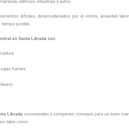
presas, edificios, industrias y autos.
momentos difíciles, desencadenados por el estrés, ansiedad labo
 tiempo posible.
 central en Santa Librada son:
erradura
 cajas fuertes
 llaves)
nta Librada
recomiendan y
comparten consejos para un buen mane
uro tales como: