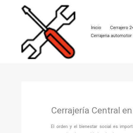
Ir
al
contenido
Inicio
Cerrajero 2
Cerrajeria automotor
Cerrajería Central e
El orden y el bienestar social es imp