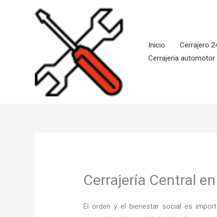
Ir
al
contenido
Inicio
Cerrajero 2
Cerrajeria automotor
Cerrajería Central e
El orden y el bienestar social es imp