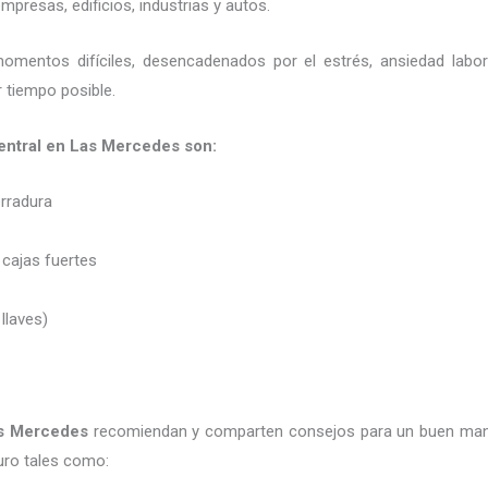
presas, edificios, industrias y autos.
momentos difíciles, desencadenados por el estrés, ansiedad labo
 tiempo posible.
 central en Las Mercedes son:
erradura
 cajas fuertes
 llaves)
s Mercedes
recomiendan y
comparten consejos para un buen man
uro tales como: