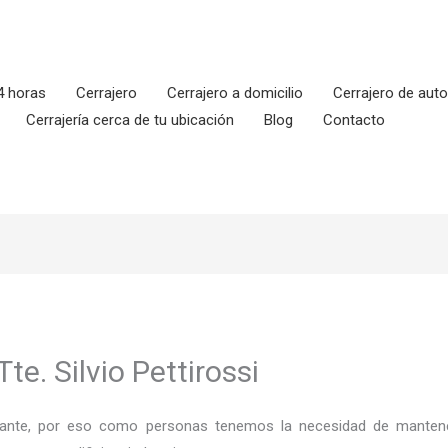
4 horas
Cerrajero
Cerrajero a domicilio
Cerrajero de aut
Cerrajería cerca de tu ubicación
Blog
Contacto
te. Silvio Pettirossi
ortante, por eso como personas tenemos la necesidad de mantene