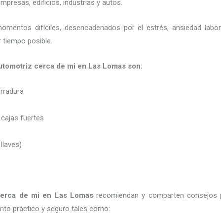
presas, edificios, industrias y autos.
momentos difíciles, desencadenados por el estrés, ansiedad labo
 tiempo posible.
 automotriz cerca de mi en Las Lomas son:
erradura
 cajas fuertes
 llaves)
cerca de mi
en Las Lomas
recomiendan y
comparten consejos 
to práctico y seguro tales como: