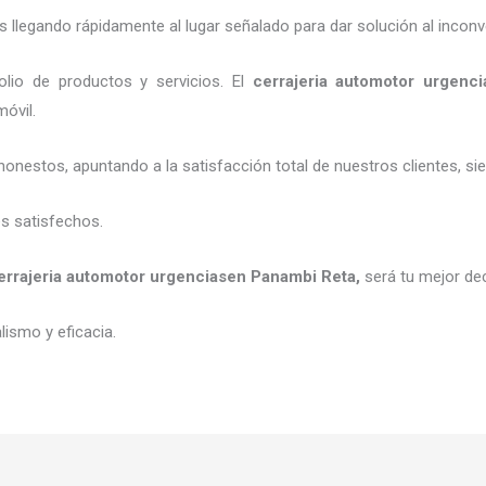
legando rápidamente al lugar señalado para dar solución al inconv
lio de productos y servicios. El
cerrajeria automotor urgenci
móvil.
honestos, apuntando a la satisfacción total de nuestros clientes, 
es satisfechos.
errajeria automotor urgencias
en Panambi Reta
,
será tu mejor de
ismo y eficacia.