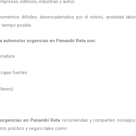
presas, edificios, industrias y autos.
momentos difíciles, desencadenados por el estrés, ansiedad labo
 tiempo posible.
ia automotor urgencias en Panambi Reta son:
erradura
 cajas fuertes
 llaves)
 urgencias
en Panambi Reta
recomiendan y
comparten consejos 
to práctico y seguro tales como: