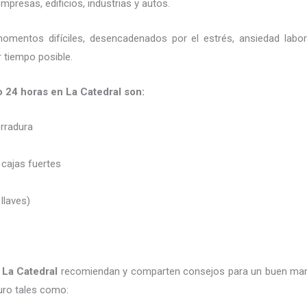
presas, edificios, industrias y autos.
momentos difíciles, desencadenados por el estrés, ansiedad labo
 tiempo posible.
o 24 horas en La Catedral son:
erradura
 cajas fuertes
 llaves)
 La Catedral
recomiendan y
comparten consejos para un buen man
uro tales como: