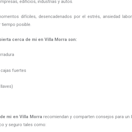
presas, edificios, industrias y autos.
momentos difíciles, desencadenados por el estrés, ansiedad labo
 tiempo posible.
abierta cerca de mi en Villa Morra son:
erradura
 cajas fuertes
 llaves)
a de mi
en Villa Morra
recomiendan y
comparten consejos para un 
co y seguro tales como: