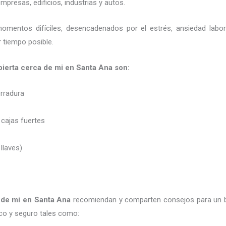
presas, edificios, industrias y autos.
momentos difíciles, desencadenados por el estrés, ansiedad labo
 tiempo posible.
 abierta cerca de mi en Santa Ana son:
erradura
 cajas fuertes
 llaves)
a de mi
en Santa Ana
recomiendan y
comparten consejos para un 
co y seguro tales como: