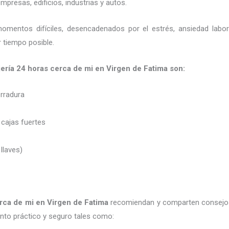
presas, edificios, industrias y autos.
momentos difíciles, desencadenados por el estrés, ansiedad labo
 tiempo posible.
jería 24 horas
cerca de mi en Virgen de Fatima son:
erradura
 cajas fuertes
 llaves)
rca de mi
en Virgen de Fatima
recomiendan y
comparten consejos
to práctico y seguro tales como: