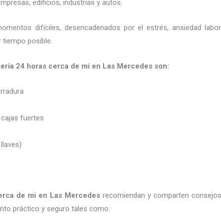
presas, edificios, industrias y autos.
momentos difíciles, desencadenados por el estrés, ansiedad labo
 tiempo posible.
jería 24 horas
cerca de mi en Las Mercedes son:
erradura
 cajas fuertes
 llaves)
erca de mi
en Las Mercedes
recomiendan y
comparten consejos
to práctico y seguro tales como: