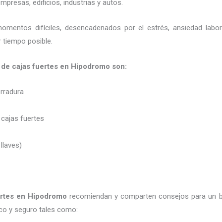
presas, edificios, industrias y autos.
momentos difíciles, desencadenados por el estrés, ansiedad labo
 tiempo posible.
 de cajas fuertes en Hipodromo son:
erradura
 cajas fuertes
 llaves)
rtes
en Hipodromo
recomiendan y
comparten consejos para un b
co y seguro tales como: